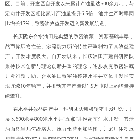
区。目前，开发区自开发以来累计产油量达500余万吨，与
定向井开发区相比累计产油量提升6.5倍，油井生产时率同
比增长17%，致密油效益开发迈入新发展航道。
长庆陇东合水油田是典型的致密油藏，资源基础丰厚，
然而储层物性差、渗流能力弱的特性严重制约了其效益建
产，开发难度极大。自开发以来，长庆油田产建科研团队
秉持技术创新与理论创新并重的理念，逐步攻克致密油藏
开发难题，助力合水油田致密油整装水平井立体开发区实
现连续10年稳产，并推动其年产量以1.5万吨以上的增量持
续攀升。
在水平井效益建产中，科研团队积极转变开发理念，开
展以600米至800米水平井“五点”井网超前注水开发，其泄
油面积呈几何级增大、压力驱替更加均衡，并采用体积压
裂制造出立体“人造裂缝网络”体系，把致密储层转化为高导