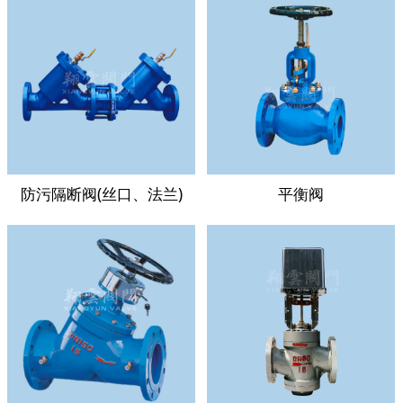
防污隔断阀(丝口、法兰)
平衡阀