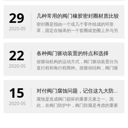
本实现国产化，中高端领域亦凭借着成本、
29
服务等优势对进口产品实现逐步替代
几种常用的阀门橡胶密封圈材质比较
密封圈是指由一个或几个零件组成的环形
2020-05
罩，固定在轴承的一个套圈或垫圈上并与另
一套圈或垫圈接触或形成窄的迷宫间隙，防
止润滑油漏出及外物侵入，因其截面为O
22
型，故称其为O型密封圈。密封圈都有哪些
各种阀门驱动装置的特点和选择
材料的？有什么特点？
按驱动机构的运动方式，阀门驱动装置分为
2020-05
直行程和角行程两种。按驱动结构，阀门驱
动装置分为：隔膜式、气缸式等。
15
对付阀门腐蚀问题，记住这九大防腐小妙招！
腐蚀是造成阀门损坏的重要元素之一。因
2020-05
此，在阀门防护中，阀门防腐是考虑的重要
问题。阀门防腐该如何进行？下面为您介绍
九个防腐小妙招！