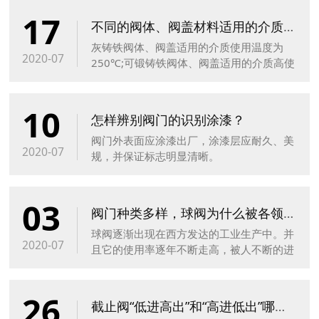
17
不同的阀体、阀盖材料适用的介质温度是多少？
灰铸铁阀体、阀盖适用的介质使用温度为
2020-07
250℃;可锻铸铁阀体、阀盖适用的介质高使
用温度为 300℃
10
怎样辨别阀门的识别涂漆？
阀门外表面应涂漆出厂，涂漆层应耐久、美
2020-07
规，并保证标志明显清晰。
03
阀门种类多样，球阀为什么被各领域频繁的运用？
球阀逐渐出现在西方发达的工业生产中。并
2020-07
且它的使用率逐年不断走高，被人不断的进
行各项性能的改良。如今在中国，球阀主要
运用在药机、石油炼制、水利化工、电力市
26
政造纸钢铁等行业中。
截止阀“低进高出”和“高进低出”哪个好？