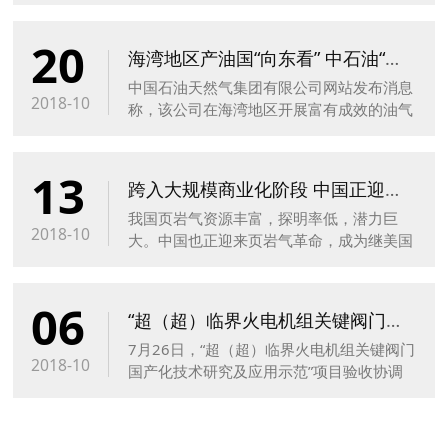
择。随着近年来实体经济持续回暖向好，天
20
然气的消费量快速增长，并在能源多元化过
海湾地区产油国“向东看” 中石油“朋友圈”扩大
程中发挥越来越重要的作用。
中国石油天然气集团有限公司网站发布消息
2018-10
称，该公司在海湾地区开展富有成效的油气
合作，今年将实现海湾地区原油作业产量
9500万吨。
13
跨入大规模商业化阶段 中国正迎来页岩气革命
我国页岩气资源丰富，探明率低，潜力巨
2018-10
大。中国也正迎来页岩气革命，成为继美国
和加拿大之后第三个具备商业化开发页岩气
能力的国家。为了加快中国页岩气革命前进
06
的步伐和尽早迎来页岩油革命，需要进一步
“超（超）临界火电机组关键阀门国产化技术研究及应用示范”
加强中国产学研各方面的密切合作。
7月26日，“超（超）临界火电机组关键阀门
2018-10
国产化技术研究及应用示范”项目验收协调
会议在北京成功召开。来自哈电集团哈尔滨
电站阀门有限公司、河南开封高压阀门有限
公司...