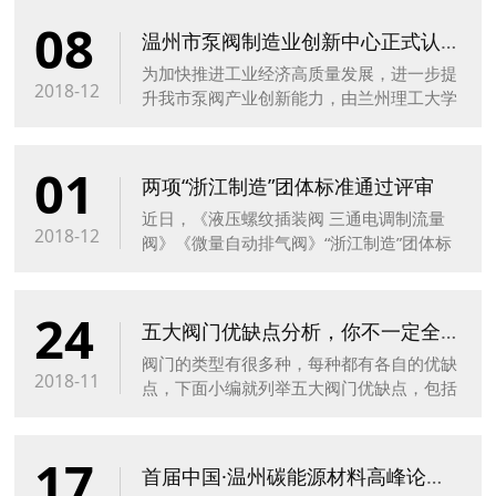
08
温州市泵阀制造业创新中心正式认定成立
为加快推进工业经济高质量发展，进一步提
2018-12
升我市泵阀产业创新能力，由兰州理工大学
温州泵阀工程研究院牵头，联合市内多家企
业与科研院所，组织申报的温州市泵阀制造
01
业创新中心于11月30日正式认定成立。
两项“浙江制造”团体标准通过评审
近日，《液压螺纹插装阀 三通电调制流量
2018-12
阀》《微量自动排气阀》“浙江制造”团体标
准评审会在诸暨店口召开。
24
五大阀门优缺点分析，你不一定全知道！
阀门的类型有很多种，每种都有各自的优缺
2018-11
点，下面小编就列举五大阀门优缺点，包括
闸阀、蝶阀、球阀、截止阀和旋塞阀，希望
对您有所帮助。
17
首届中国·温州碳能源材料高峰论坛在温举行