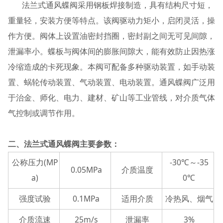
法兰式通风蝶阀采用钢板焊接制造，具有结构尺寸短，
重量轻，安装方便等特点。该阀驱动力矩小，启闭灵活，操
作方便。阀体上设置油密封挡圈，密封副之间无可见间隙，
泄漏率小。蝶板与阀体间的膨胀间隙大，能有效防止因热涨
冷缩造成的卡死现象。本阀可配备多种驱动装置，如手动装
置、蜗轮传动装置、气动装置、电动装置。通风蝶阀广泛用
于治金、师化、电力、建材、矿山等工业管线，对介质气体
气控制或调节作用。
二、法兰式通风蝶阀主要参数：
公称压力(MP
-30℃～-35
0.05MPa
介质温度
a)
0℃
强度试验
0.1MPa
适用介质
冷热风、烟气
介质流速
25m/s
泄漏率
3%