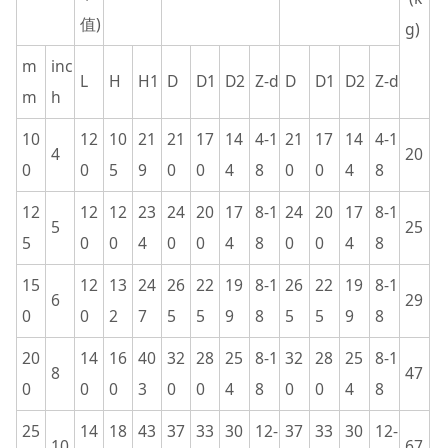
值)
g)
m
inc
L
H
H1
D
D1
D2
Z-d
D
D1
D2
Z-d
m
h
10
12
10
21
21
17
14
4-1
21
17
14
4-1
4
20
0
0
5
9
0
0
4
8
0
0
4
8
12
12
12
23
24
20
17
8-1
24
20
17
8-1
5
25
5
0
0
4
0
0
4
8
0
0
4
8
15
12
13
24
26
22
19
8-1
26
22
19
8-1
6
29
0
0
2
7
5
5
9
8
5
5
9
8
20
14
16
40
32
28
25
8-1
32
28
25
8-1
8
47
0
0
0
3
0
0
4
8
0
0
4
8
25
14
18
43
37
33
30
12-
37
33
30
12-
10
67