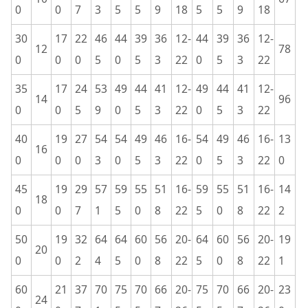
0
0
7
3
5
5
9
18
5
5
9
18
30
17
22
46
44
39
36
12-
44
39
36
12-
12
78
0
0
0
5
0
5
3
22
0
5
3
22
35
17
24
53
49
44
41
12-
49
44
41
12-
14
96
0
0
5
9
0
5
3
22
0
5
3
22
40
19
27
54
54
49
46
16-
54
49
46
16-
13
16
0
0
0
3
0
5
3
22
0
5
3
22
0
45
19
29
57
59
55
51
16-
59
55
51
16-
14
18
0
0
7
1
5
0
8
22
5
0
8
22
2
50
19
32
64
64
60
56
20-
64
60
56
20-
19
20
0
0
2
4
5
0
8
22
5
0
8
22
1
60
21
37
70
75
70
66
20-
75
70
66
20-
23
24