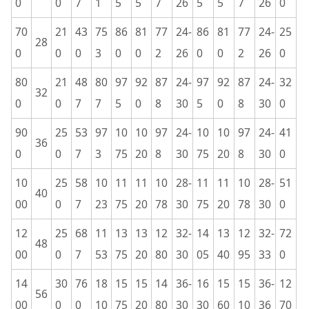
0
0
7
1
5
5
7
26
5
5
7
26
0
70
21
43
75
86
81
77
24-
86
81
77
24-
25
28
0
0
0
3
0
0
2
26
0
0
2
26
0
80
21
48
80
97
92
87
24-
97
92
87
24-
32
32
0
0
7
7
5
0
8
30
5
0
8
30
0
90
25
53
97
10
10
97
24-
10
10
97
24-
41
36
0
0
7
3
75
20
8
30
75
20
8
30
0
10
25
58
10
11
11
10
28-
11
11
10
28-
51
40
00
0
7
23
75
20
78
30
75
20
78
30
0
12
25
68
11
13
13
12
32-
14
13
12
32-
72
48
00
0
7
53
75
20
80
30
05
40
95
33
0
14
30
76
18
15
15
14
36-
16
15
15
36-
12
56
00
0
0
10
75
20
80
30
30
60
10
36
70