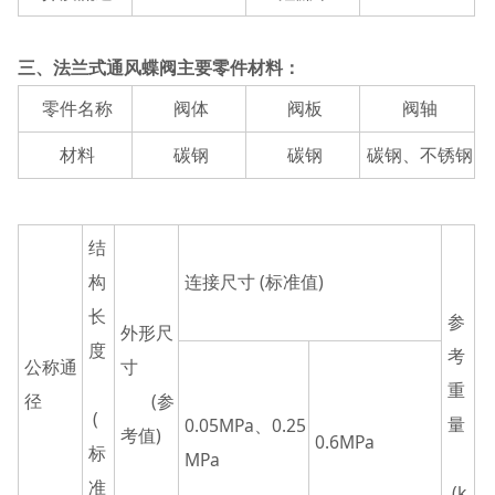
三、法兰式通风蝶阀主要零件材料：
零件名称
阀体
阀板
阀轴
材料
碳钢
碳钢
碳钢、不锈钢
结
构
连接尺寸 (标准值)
长
参
外形尺
度
考
公称通
寸
重
径
(参
(
量
0.05MPa、0.25
考值)
0.6MPa
标
MPa
准
(k