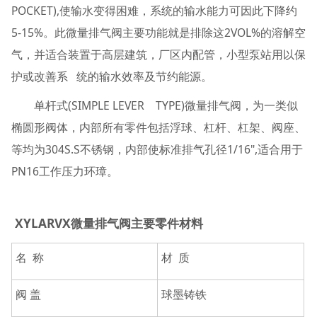
POCKET),使输水变得困难，系统的输水能力可因此下降约
5-15%。此微量排气阀主要功能就是排除这2VOL%的溶解空
气，并适合装置于高层建筑，厂区内配管，小型泵站用以保
护或改善系 统的输水效率及节约能源。
单杆式(SIMPLE LEVER TYPE)微量排气阀，为一类似
椭圆形阀体，内部所有零件包括浮球、杠杆、杠架、阀座、
等均为304S.S不锈钢，内部使标准排气孔径1/16",适合用于
PN16工作压力环璋。
XYLARVX微量排气阀主要零件材料
名 称
材 质
阀 盖
球墨铸铁