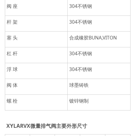
阀 座
304不锈钢
杆 架
304不锈钢
塞 头
合成橡胶BUNA,VITON
杠 杆
304不锈钢
浮 球
304不锈钢
阀 体
球墨铸铁
螺 栓
镀锌钢制
XYLARVX微量排气阀主要外形尺寸